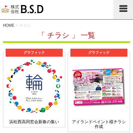
HOME
>
チラシ
「 チラシ 」 一覧
グラフィック
グラフィック
浜松西高同窓会新春の集い
アイランドペイント様チラシ
作成