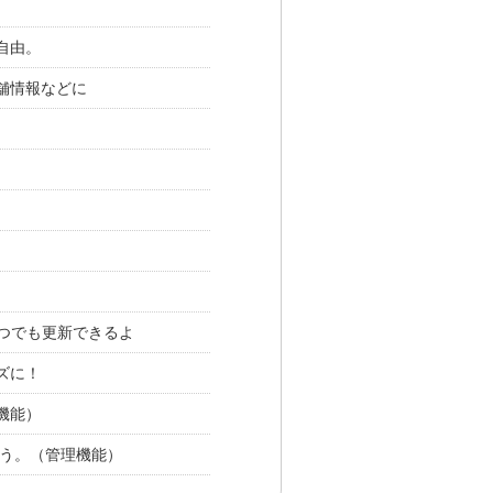
自由。
舗情報などに
つでも更新できるよ
ズに！
機能）
よう。（管理機能）